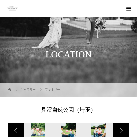
LOCATION
ギャラリー
ファミリー
見沼自然公園（埼玉）