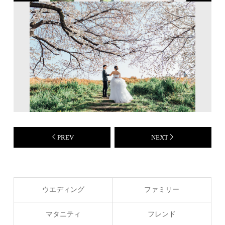
PREV
NEXT
ウエディング
ファミリー
マタニティ
フレンド